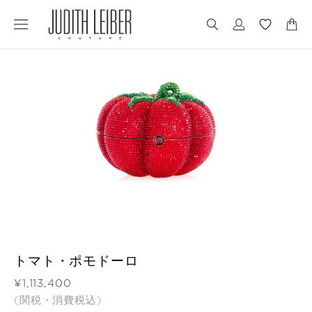
Jump
Jump
to
to
nav
content
トマト・ポモドーロ
価格
¥1,113,400
(関税・消費税込)