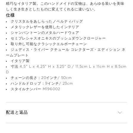
精巧なイタリア製。このハンドメイドの宝物は、あらゆる装いを美味
しく生き生きとしたものに変えてくれるに違いない。
仕様
クリスタルをあしらったノベルティバッグ
メタリックレザーを使用したインテリア
シャンパントーンのメタルハードウェア
セミプレシャスオニキスのプッシュダウンクロージャー
取り外し可能なクラシックエルボーチェーン
ジュディス・ライバー クチュール コレクターズ・エディション ネ
ームプレート
イタリア製
寸法 4.5" L x 4.25" H x 3.25" D / 11.5cm L x 11cm H x 8.5cm
D
チェーンの長さ：20インチ/ 50cm
ハンドルドロップ：9インチ/ 23cm
スタイルナンバー M196002
配送と返品