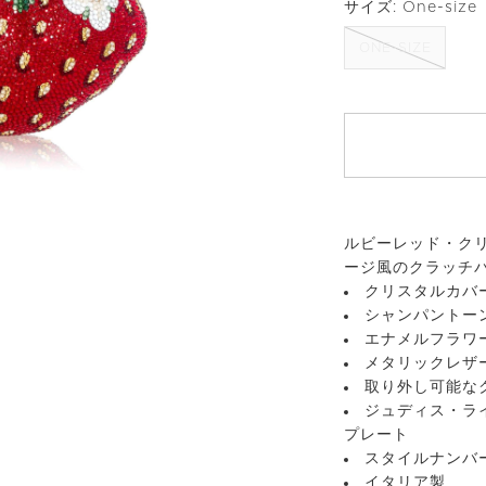
サイズ:
One-size
ONE-SIZE
ルビーレッド・ク
ージ風のクラッチ
クリスタルカバ
シャンパントー
エナメルフラワ
メタリックレザ
取り外し可能な
ジュディス・ラ
プレート
スタイルナンバー 
イタリア製