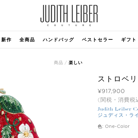
新作
全商品
ハンドバッグ
ベストセラー
ギフト
商品
楽しい
ストロベリ
価格
¥917,900
(関税・消費税
Judith Leiber C
ジュディス・ラ
色:
One-Color