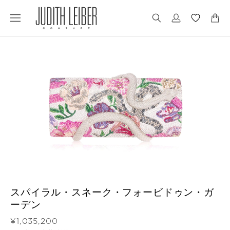
Jump
Jump
to
to
nav
content
スパイラル・スネーク・フォービドゥン・ガ
ーデン
価格
¥1,035,200