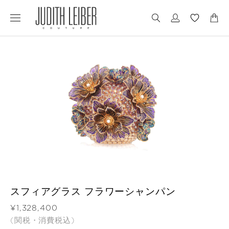
Jump
Jump
to
to
nav
content
スフィアグラス フラワーシャンパン
価格
¥1,328,400
(関税・消費税込)