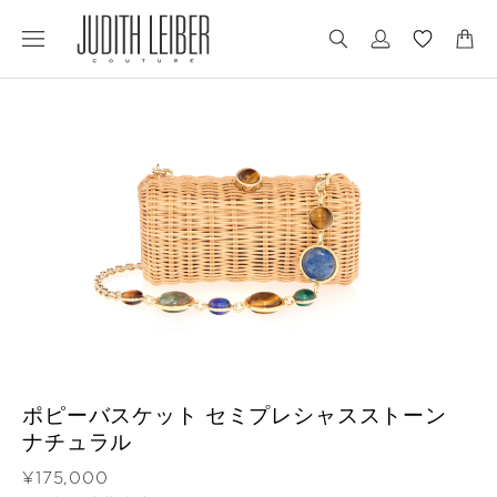
Jump
Jump
to
to
nav
content
ポピーバスケット セミプレシャスストーン
ナチュラル
価格
¥175,000