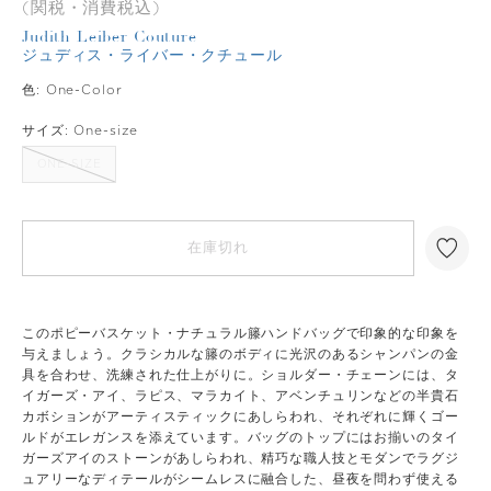
(関税・消費税込)
Judith Leiber Couture
ジュディス・ライバー・クチュール
色:
One-Color
サイズ:
One-size
ONE-SIZE
在庫切れ
このポピーバスケット・ナチュラル籐ハンドバッグで印象的な印象を
与えましょう。クラシカルな籐のボディに光沢のあるシャンパンの金
具を合わせ、洗練された仕上がりに。ショルダー・チェーンには、タ
イガーズ・アイ、ラピス、マラカイト、アベンチュリンなどの半貴石
カボションがアーティスティックにあしらわれ、それぞれに輝くゴー
ルドがエレガンスを添えています。バッグのトップにはお揃いのタイ
ガーズアイのストーンがあしらわれ、精巧な職人技とモダンでラグジ
ュアリーなディテールがシームレスに融合した、昼夜を問わず使える