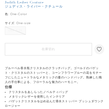
Judith Leiber Couture
ジュディス・ライバー・クチュール
色:
One-Color
サイズ:
One-size
ONE-SIZE
在庫切れ
ブルーベル香水瓶クリスタルのクラッチバッグ。ゴールドのバゲッ
ト・クリスタルのストッパーと、コーンフラワーブルーの花をモチー
フにしたニュートラルなメタリックの蔓のハンドバッグ。熟練した職
人の手仕事による、フローラルな魅力のハーモニー。
仕様
クリスタルをあしらったノベルティバッグ
メタリックレザーを使用したインテリア
バゲットクリスタルをはめ込んだ香水ストッパー プッシュダウンク
ロージャー