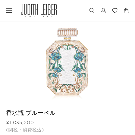
Jump
Jump
to
to
nav
content
香水瓶 ブルーベル
価格
¥1,035,200
(関税・消費税込)