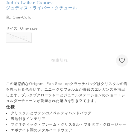
Judith Leiber Couture
ジュディス・ライバー・クチュール
色:
One-Color
サイズ:
One-size
ONE-SIZE
在庫切れ
この魅惑的なOrigami Fan Scallopクラッチバッグはクリスタルの海
を思わせる色合いで、ユニークなフォルムが海辺のエレガンスを演出
します。プルタブクロージャーとジュエルステーションのショートシ
ョルダーチェーンが洗練された魅力を引き立てます。
仕様
クリスタルとサテンのノベルティハンドバッグ
裏地付きインテリア
マグネティック・フレーム・クリスタル・プルタブ・クロージャー
エボナイト調のメタルハードウェア