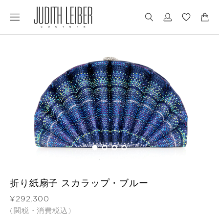
Jump
Jump
to
to
nav
content
折り紙扇子 スカラップ・ブルー
価格
¥292,300
(関税・消費税込)