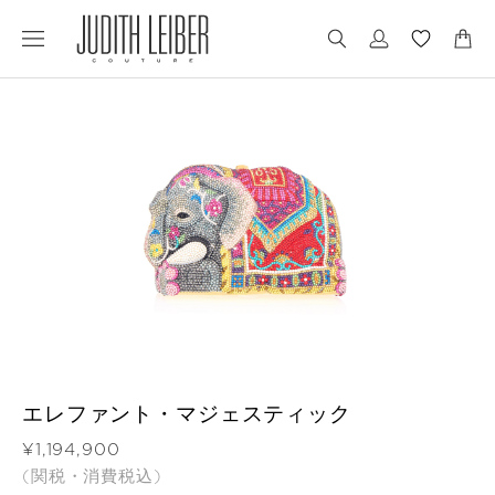
Jump
Jump
to
to
nav
content
エレファント・マジェスティック
価格
¥1,194,900
(関税・消費税込)