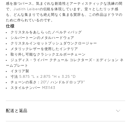
感を放つパース。気まぐれな創造性とアーティスティックな洗練の間
で、Judith Leiberの伝統を体現しています。堂々としたリッチ感
も、どんな集まりでも絶え間なく集まる賛辞も、この作品はドラマの
ために作られているのです。
仕様
クリスタルをあしらったノベルティバッグ
シルバートーンのメタルハードウェア
クリスタルインセットプッシュダウンクロージャー
メタリックレザーを使用したインテリア
取り外し可能なクラシックエルボーチェーン
ジュディス・ライバー クチュール コレクターズ・エディション ネ
ームプレート
イタリア製
寸法 5.875 "L x 2.875 "H x 3.25 "D
チェーンの長さ：20"/ ハンドルドロップ9"
スタイルナンバー M31143
配送と返品