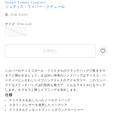
Judith Leiber Couture
ジュディス・ライバー・クチュール
色:
One-Color
サイズ:
One-size
ONE-SIZE
在庫切れ
シルバーのディスコボール・クリスタルのクラッチバッグで夜をキラ
キラと輝かせましょう。まばゆい球体のハンドバッグはディスコ・パ
ーティーにふさわしいイブニングドレスのアクセサリー。このコンパ
クトなクラッチバッグは幻想的な魅力で、どんなスタイルにもマッチ
します。キラキラと輝くイブニングを演出します。
仕様
クリスタルをあしらったノベルティバッグ
メタリックレザーを使用したインテリア
クリスタルインセットプッシュダウンクロージャー