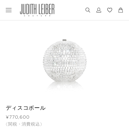
Jump
Jump
to
to
nav
content
ディスコボール
価格
¥770,600
(関税・消費税込)