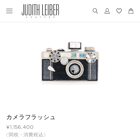
Jump
Jump
to
to
nav
content
カメラフラッシュ
価格
¥1,156,400
(関税・消費税込)