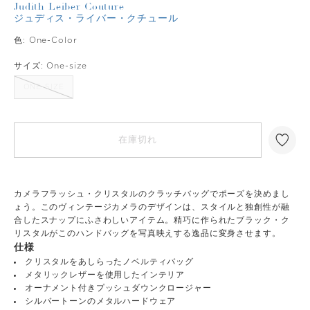
Judith Leiber Couture
ジュディス・ライバー・クチュール
色:
One-Color
サイズ:
One-size
ONE-SIZE
在庫切れ
カメラフラッシュ・クリスタルのクラッチバッグでポーズを決めまし
ょう。このヴィンテージカメラのデザインは、スタイルと独創性が融
合したスナップにふさわしいアイテム。精巧に作られたブラック・ク
リスタルがこのハンドバッグを写真映えする逸品に変身させます。
仕様
クリスタルをあしらったノベルティバッグ
メタリックレザーを使用したインテリア
オーナメント付きプッシュダウンクロージャー
シルバートーンのメタルハードウェア