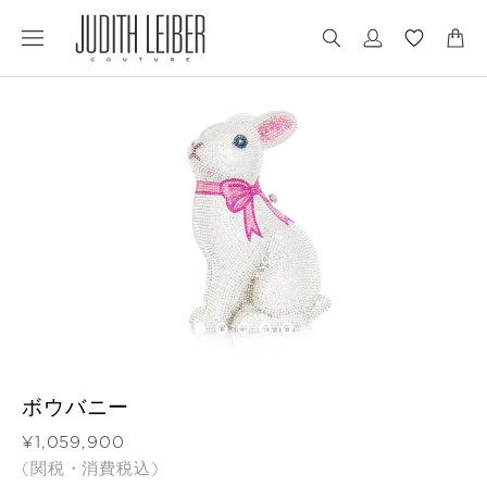
Jump
Jump
to
to
nav
content
ボウバニー
価格
¥1,059,900
(関税・消費税込)